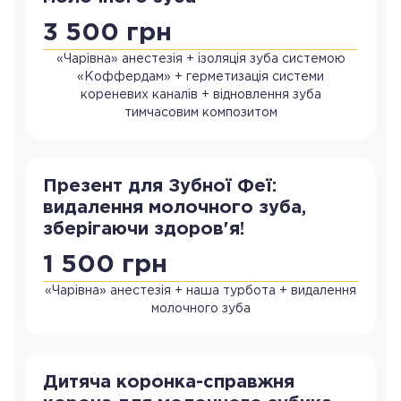
3 500 грн
«Чарівна» анестезія + ізоляція зуба системою
«Коффердам» + герметизація системи
кореневих каналів + відновлення зуба
тимчасовим композитом
Презент для Зубної Феї:
видалення молочного зуба,
зберігаючи здоров'я!
1 500 грн
«Чарівна» анестезія + наша турбота + видалення
молочного зуба
Дитяча коронка-справжня